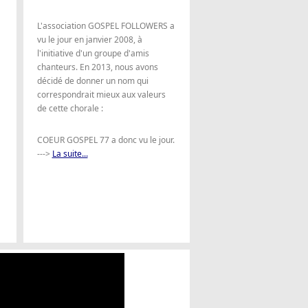
L'association GOSPEL FOLLOWERS a
vu le jour en janvier 2008, à
l'initiative d'un groupe d'amis
chanteurs. En 2013, nous avons
décidé de donner un nom qui
correspondrait mieux aux valeurs
de cette chorale :
COEUR GOSPEL 77 a donc vu le jour.
--->
La suite...