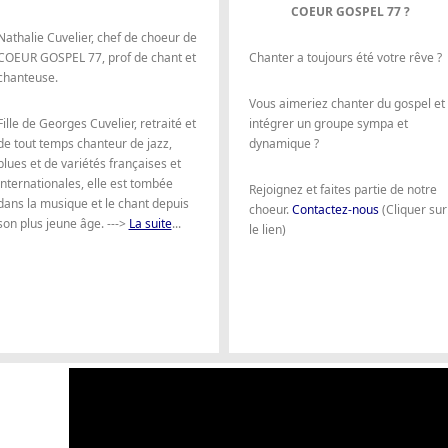
COEUR GOSPEL 77 ?
Nathalie Cuvelier, chef de choeur de
COEUR GOSPEL 77, prof de chant et
Chanter a toujours été votre rêve ?
chanteuse.
Vous aimeriez chanter du gospel et
Fille de Georges Cuvelier, retraité et
intégrer un groupe sympa et
de tout temps chanteur de jazz,
dynamique ?
blues et de variétés françaises et
internationales, elle est tombée
Rejoignez et faites partie de notre
dans la musique et le chant depuis
choeur.
Contactez-nous
(Cliquer sur
son plus jeune âge. --->
La suite
...
le lien)